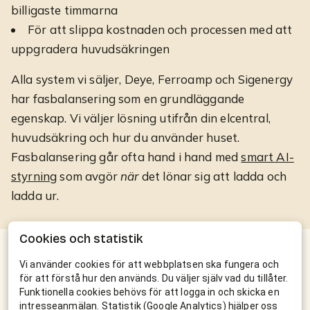
billigaste timmarna
För att slippa kostnaden och processen med att
uppgradera huvudsäkringen
Alla system vi säljer, Deye, Ferroamp och Sigenergy
har fasbalansering som en grundläggande
egenskap. Vi väljer lösning utifrån din elcentral,
huvudsäkring och hur du använder huset.
Fasbalansering går ofta hand i hand med
smart AI-
styrning
som avgör
när
det lönar sig att ladda och
ladda ur.
Cookies och statistik
Osäker på om din huvudsäkring
Vi använder cookies för att webbplatsen ska fungera och
räcker?
för att förstå hur den används. Du väljer själv vad du tillåter.
Funktionella cookies behövs för att logga in och skicka en
intresseanmälan. Statistik (Google Analytics) hjälper oss