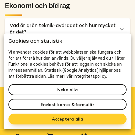
Ekonomi och bidrag
Vad är grön teknik-avdraget och hur mycket
är det?
Cookies och statistik
Hur lång är återbetalningstiden för solceller
Vi använder cookies för att webbplatsen ska fungera och
och batteri?
för att förstå hur den används. Du väljer själv vad du tillåter.
Funktionella cookies behövs för att logga in och skicka en
Kan jag sälja överskottet av min solel?
intresseanmälan. Statistik (Google Analytics) hjälper oss
att förbättra sidan. Läs mer i vår
integritetspolicy
.
Neka alla
Har du en egen fråga om solceller eller
batteri?
Endast konto & formulär
Boka kostnadsfritt hembesök
Acceptera alla