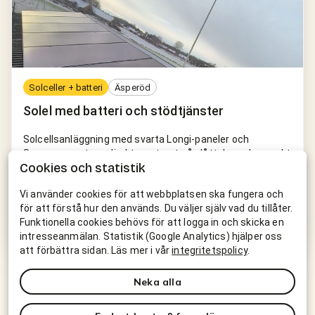
Solceller + batteri
Äsperöd
Solel med batteri och stödtjänster
Solcellsanläggning med svarta Longi-paneler och
Sungrow-system, direktmonterat på plåttak med svenskt
Cookies och statistik
Weland-stål och uppkopplat mot stödtjänster
(Flower/CheckWatt) för extra intäkter via elnätet.
Vi använder cookies för att webbplatsen ska fungera och
för att förstå hur den används. Du väljer själv vad du tillåter.
Longi Full Black ~8,6 kWp
Sungrow SH10RT
Funktionella cookies behövs för att logga in och skicka en
Sungrow-batteri
Flex-/stödtjänster
intresseanmälan. Statistik (Google Analytics) hjälper oss
att förbättra sidan. Läs mer i vår
integritetspolicy
.
Neka alla
Solceller och batteri i
Sjöbo