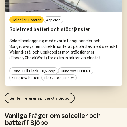
Solceller + batteri
Äsperöd
Solel med batteri och stödtjänster
Solcellsanläggning med svarta Longi-paneler och
Sungrow-system, direktmonterat på plåttak med svenskt
Weland-stål och uppkopplat mot stödtjänster
(Flower/CheckWatt) för extra intäkter via elnätet.
Longi Full Black ~8,6 kWp
Sungrow SH10RT
Sungrow-batteri
Flex-/stödtjänster
Se fler referensprojekt i
Sjöbo
Vanliga frågor om solceller och
batteri i Sjöbo