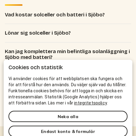
Vad kostar solceller och batteri i Sjöbo?
Lönar sig solceller i Sjöbo?
Kan jag komplettera min befintliga solanläggning i
Sjöbo med batteri?
Cookies och statistik
Vilka tak kan ni installera solceller på?
Vi använder cookies för att webbplatsen ska fungera och
för att förstå hur den används. Du väljer själv vad du tillåter.
Funktionella cookies behövs för att logga in och skicka en
Hur går en installation till?
intresseanmälan. Statistik (Google Analytics) hjälper oss
att förbättra sidan. Läs mer i vår
integritetspolicy
.
Är ni en lokal installatör i Sjöbo?
Neka alla
Vill du ha solceller eller batteri i
Sjöbo
?
Endast konto & formulär